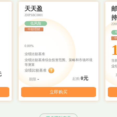
天天盈
邮
ZHPSBC0001
持
低风险
220
中邮理财
0.00%
业绩比较基准
业绩比较基准综合投资范围、策略和市场环境
当
等测算
业
业绩比较基准
元
0元
-
起购
期限
立即购买