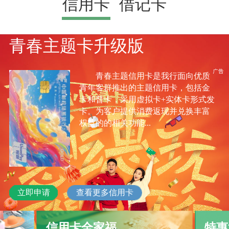
信用卡
借记卡
青春主题卡升级版
青春主题信用卡是我行面向优质
青年客群推出的主题信用卡，包括金
卡和普卡，采用虚拟卡+实体卡形式发
卡。为客户提供消费返现并兑换丰富
权益的的相关功能...
立即申请
查看更多信用卡
信用卡全家福
特惠