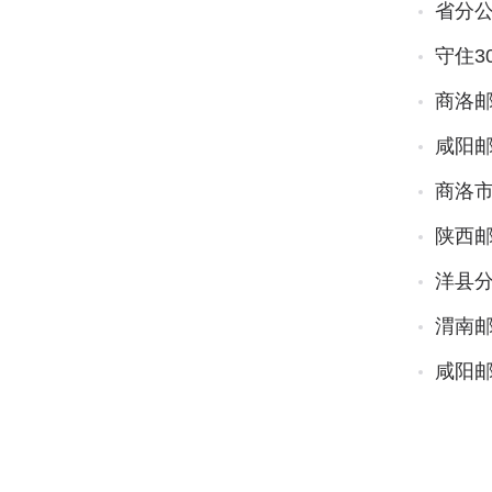
省分
守住3
商洛
咸阳邮
商洛
陕西邮
洋县
渭南
咸阳