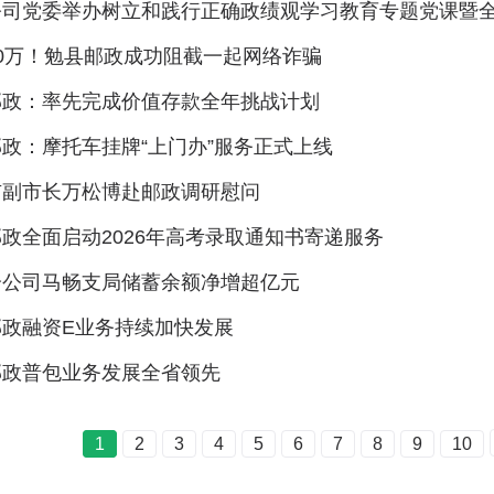
公司党委举办树立和践行正确政绩观学习教育专题党课暨
0万！勉县邮政成功阻截一起网络诈骗
邮政：率先完成价值存款全年挑战计划
政：摩托车挂牌“上门办”服务正式上线
市副市长万松博赴邮政调研慰问
政全面启动2026年高考录取通知书寄递服务
分公司马畅支局储蓄余额净增超亿元
邮政融资E业务持续加快发展
邮政普包业务发展全省领先
1
2
3
4
5
6
7
8
9
10